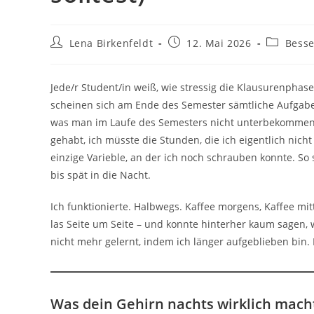
Beitrags-
Beitrag
Beitrags-
Lena Birkenfeldt
12. Mai 2026
Besse
Autor:
veröffentlicht:
Kategorie
Jede/r Student/in weiß, wie stressig die Klausurenphas
scheinen sich am Ende des Semester sämtliche Aufgabe
was man im Laufe des Semesters nicht unterbekommen hat
gehabt, ich müsste die Stunden, die ich eigentlich nicht
einzige Varieble, an der ich noch schrauben konnte. So
bis spät in die Nacht.
Ich funktionierte. Halbwegs. Kaffee morgens, Kaffee m
las Seite um Seite – und konnte hinterher kaum sagen, 
nicht mehr gelernt, indem ich länger aufgeblieben bin. I
Was dein Gehirn nachts wirklich mach