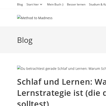
Zum
Blog
Start hier
Mein Buch :)
Besser lernen
Studium & Ka
Inhalt
springen
Blog
Schlaf und Lernen: Wa
Lernstrategie ist (die
solltest)