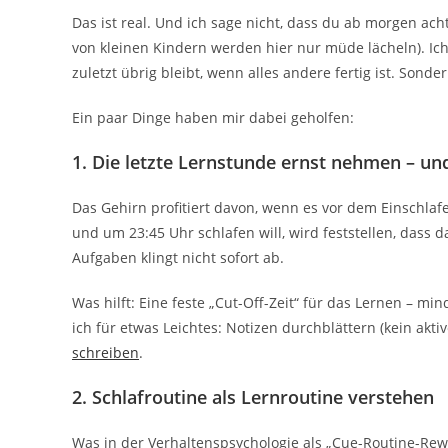
Das ist real. Und ich sage nicht, dass du ab morgen ac
von kleinen Kindern werden hier nur müde lächeln). Ich 
zuletzt übrig bleibt, wenn alles andere fertig ist. Sonde
Ein paar Dinge haben mir dabei geholfen:
1. Die letzte Lernstunde ernst nehmen – u
Das Gehirn profitiert davon, wenn es vor dem Einschlafe
und um 23:45 Uhr schlafen will, wird feststellen, dass d
Aufgaben klingt nicht sofort ab.
Was hilft: Eine feste „Cut-Off-Zeit“ für das Lernen – m
ich für etwas Leichtes: Notizen durchblättern (kein akt
schreiben
.
2. Schlafroutine als Lernroutine verstehen
Was in der Verhaltenspsychologie als „Cue-Routine-Rewa