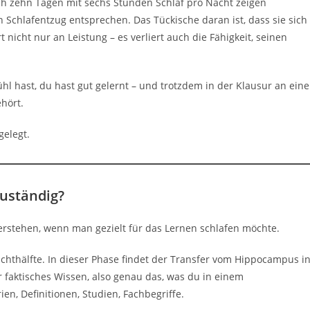
ach zehn Tagen mit sechs Stunden Schlaf pro Nacht zeigen
 Schlafentzug entsprechen. Das Tückische daran ist, dass sie sich
 nicht nur an Leistung – es verliert auch die Fähigkeit, seinen
 hast, du hast gut gelernt – und trotzdem in der Klausur an eine
ehört.
gelegt.
zuständig?
 verstehen, wenn man gezielt für das Lernen schlafen möchte.
chthälfte. In dieser Phase findet der Transfer vom Hippocampus i
r faktisches Wissen, also genau das, was du in einem
n, Definitionen, Studien, Fachbegriffe.