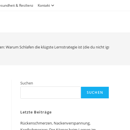
sundheit & Resilienz
Kontakt
n: Warum Schlafen die klügste Lernstrategie ist (die du nicht ignorieren soll
Suchen
SUCHEN
Letzte Beiträge
Rückenschmerzen, Nackenverspannung,
Kopfschmerzen: Der Körper beim Lernen im