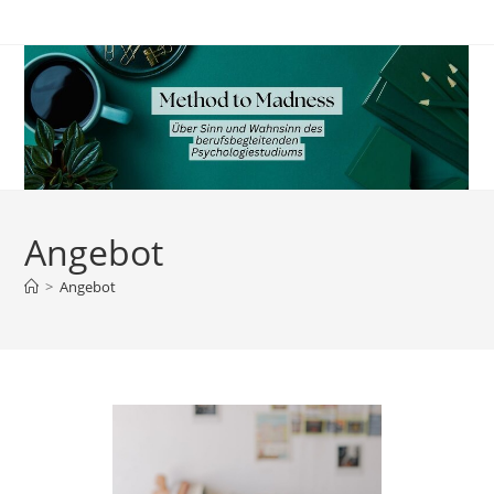
Zum
Inhalt
springen
Angebot
>
Angebot