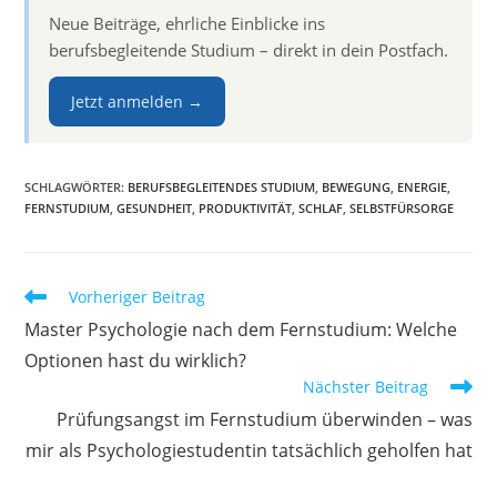
Neue Beiträge, ehrliche Einblicke ins
berufsbegleitende Studium – direkt in dein Postfach.
Jetzt anmelden →
SCHLAGWÖRTER
:
BERUFSBEGLEITENDES STUDIUM
,
BEWEGUNG
,
ENERGIE
,
FERNSTUDIUM
,
GESUNDHEIT
,
PRODUKTIVITÄT
,
SCHLAF
,
SELBSTFÜRSORGE
Weitere
Vorheriger Beitrag
Artikel
Master Psychologie nach dem Fernstudium: Welche
ansehen
Optionen hast du wirklich?
Nächster Beitrag
Prüfungsangst im Fernstudium überwinden – was
mir als Psychologiestudentin tatsächlich geholfen hat