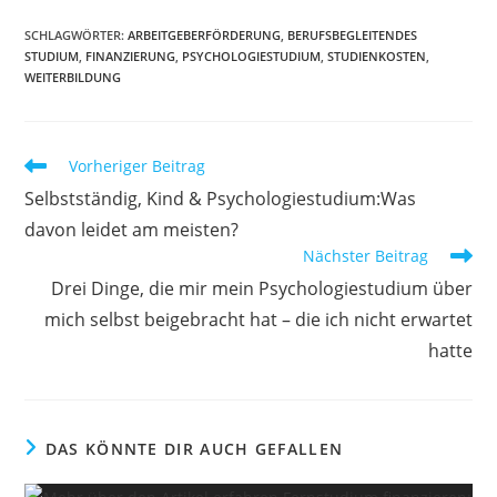
SCHLAGWÖRTER
:
ARBEITGEBERFÖRDERUNG
,
BERUFSBEGLEITENDES
STUDIUM
,
FINANZIERUNG
,
PSYCHOLOGIESTUDIUM
,
STUDIENKOSTEN
,
WEITERBILDUNG
Weitere
Vorheriger Beitrag
Artikel
Selbstständig, Kind & Psychologiestudium:Was
ansehen
davon leidet am meisten?
Nächster Beitrag
Drei Dinge, die mir mein Psychologiestudium über
mich selbst beigebracht hat – die ich nicht erwartet
hatte
DAS KÖNNTE DIR AUCH GEFALLEN