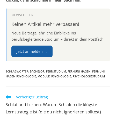
klicken, dann
schau mal in mein Buch
rein.
NEWSLETTER
Keinen Artikel mehr verpassen!
Neue Beiträge, ehrliche Einblicke ins
berufsbegleitende Studium – direkt in dein Postfach.
Jetzt anmelden →
SCHLAGWÖRTER
:
BACHELOR
,
FERNSTUDIUM
,
FERNUNI HAGEN
,
FERNUNI
HAGEN PSYCHOLOGIE
,
MODULE
,
PSYCHOLOGIE
,
PSYCHOLOGIESTUDIUM
Weitere
Vorheriger Beitrag
Artikel
Schlaf und Lernen: Warum Schlafen die klügste
ansehen
Lernstrategie ist (die du nicht ignorieren solltest)