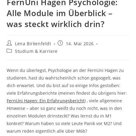
FernUni Hagen Psychologie:
Alle Module im Überblick –
was steckt wirklich drin?
Beitrags-
Beitrag
Lena Birkenfeldt
14. Mai 2026
Autor:
veröffentlicht:
Beitrags-
Studium & Karriere
Kategorie:
Wenn du überlegst, Psychologie an der FernUni Hagen zu
studieren, hast du wahrscheinlich schon gegoogelt, was
dich erwartet. Und du bist auf so einige Infos gestoßen:
viele Erfahrungsberichte (meinen findest du übrigens hier:
FernUni Hagen: Ein Erfahrungsbericht
) , viele allgemeine
Hinweise – aber so ganz weißt du noch nicht, was in den
einzelnen Modulen drinsteckt? Was lernst du in M1
konkret? Warum haben so viele Leute Panik vor M2? Und
warum reden eigentlich alle über M6b?