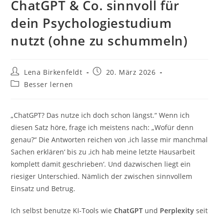
ChatGPT & Co. sinnvoll für
dein Psychologiestudium
nutzt (ohne zu schummeln)
Beitrags-
Beitrag
Lena Birkenfeldt
20. März 2026
Autor:
veröffentlicht:
Beitrags-
Besser lernen
Kategorie:
„ChatGPT? Das nutze ich doch schon längst.“ Wenn ich
diesen Satz höre, frage ich meistens nach: „Wofür denn
genau?“ Die Antworten reichen von ‚ich lasse mir manchmal
Sachen erklären‘ bis zu ‚ich hab meine letzte Hausarbeit
komplett damit geschrieben‘. Und dazwischen liegt ein
riesiger Unterschied. Nämlich der zwischen sinnvollem
Einsatz und Betrug.
Ich selbst benutze KI-Tools wie
ChatGPT
und
Perplexity
seit